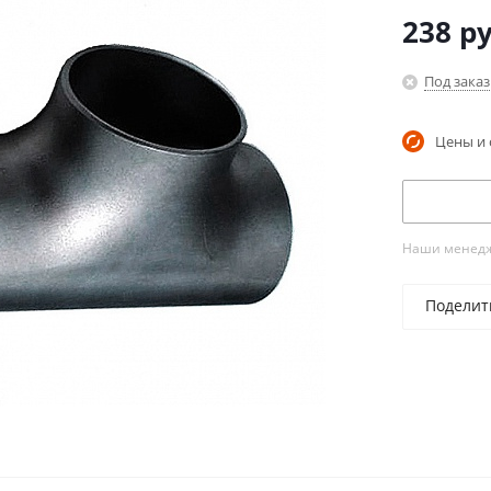
238
ру
Под заказ
Цены и 
Наши менедже
Поделит