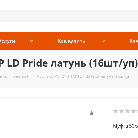
Услуги
Как купить
Ко
Р LD Pride латунь (16шт/уп)
никеля (желтые)
-
Муфта 50х40 (2"х1 1/2") ВР LD Pride латунь (16шт/уп)
Муфта 50х4