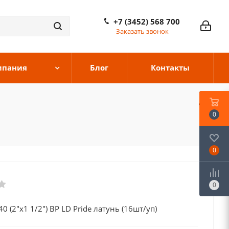
+7 (3452) 568 700
Заказать звонок
мпания
Блог
Контакты
0
0
0
0 (2"х1 1/2") ВР LD Pride латунь (16шт/уп)