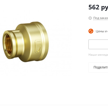
562
ру
Под заказ
Цены и 
Наши менедже
Поделит