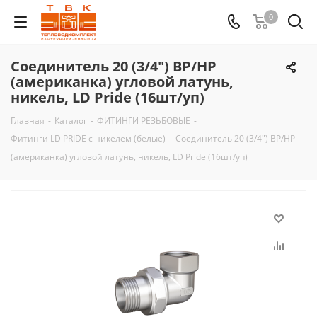
0
Соединитель 20 (3/4") ВР/НР
(американка) угловой латунь,
никель, LD Pride (16шт/уп)
Главная
-
Каталог
-
ФИТИНГИ РЕЗЬБОВЫЕ
-
Фитинги LD PRIDE с никелем (белые)
-
Соединитель 20 (3/4") ВР/НР
(американка) угловой латунь, никель, LD Pride (16шт/уп)