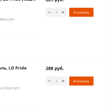
В корзину
(48шт/уп)
ль, LD Pride
288
руб.
В корзину
de (32шт/уп)