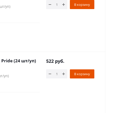
В корзину
шт/уп)
 Pride (24 шт/уп)
522
руб.
В корзину
шт/уп)