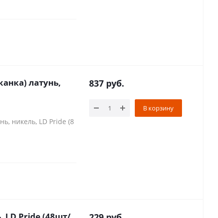
канка) латунь,
837
руб.
В корзину
ь, никель, LD Pride (8
, LD Pride (48шт/
229
руб.