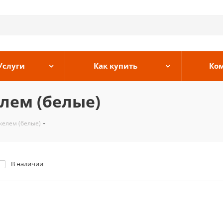
Услуги
Как купить
Ко
елем (белые)
келем (белые)
В наличии