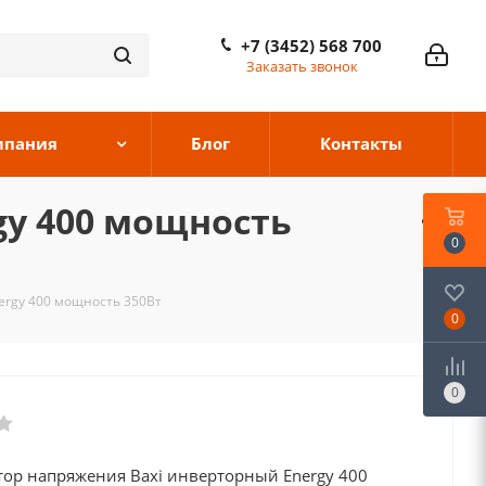
+7 (3452) 568 700
Заказать звонок
мпания
Блог
Контакты
gy 400 мощность
0
ergy 400 мощность 350Вт
0
0
тор напряжения Baxi инверторный Energy 400