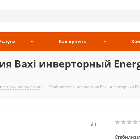
Услуги
Как купить
Ко
я Baxi инверторный Ener
изаторы напряжения
-
Стабилизатор напряжения Baxi инверторный En
Стабилиза