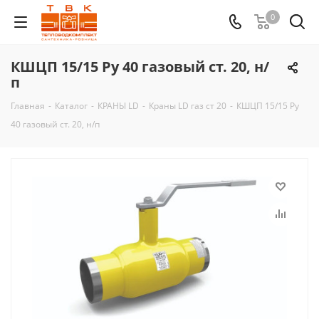
0
КШЦП 15/15 Ру 40 газовый ст. 20, н/
п
Главная
-
Каталог
-
КРАНЫ LD
-
Краны LD газ ст 20
-
КШЦП 15/15 Ру
40 газовый ст. 20, н/п