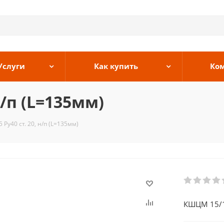
Услуги
Как купить
Ко
н/п (L=135мм)
Ру40 ст. 20, н/п (L=135мм)
КШЦМ 15/15