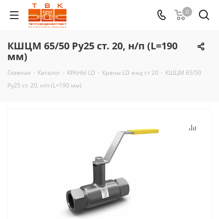
0
КШЦМ 65/50 Ру25 ст. 20, н/п (L=190
мм)
Главная
-
Каталог
-
КРАНЫ LD
-
Краны LD жид ст 20
-
КШЦМ 65/50
Ру25 ст. 20, н/п (L=190 мм)