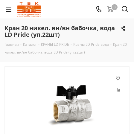
0
Кран 20 никел. вн/вн бабочка, вода
LD Pride (уп.22шт)
Главная
-
Каталог
-
КРАНЫ LD PRIDE
-
Краны LD Pride вода
-
Кран 20
никел. вн/вн бабочка, вода LD Pride (уп.22шт)