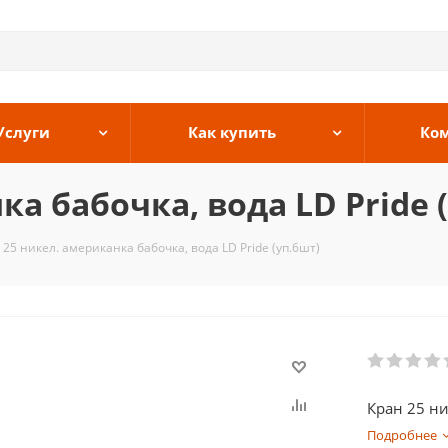
Услуги
Как купить
Ко
а бабочка, вода LD Pride 
 25 никел. американка бабочка, вода LD Pride (уп.6шт)
Кран 25 ни
Подробнее