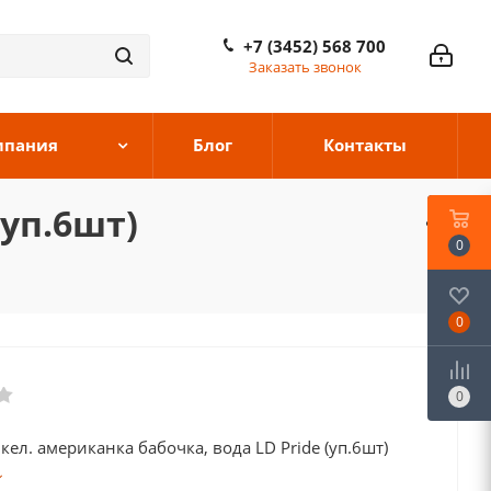
+7 (3452) 568 700
Заказать звонок
мпания
Блог
Контакты
(уп.6шт)
0
0
0
кел. американка бабочка, вода LD Pride (уп.6шт)