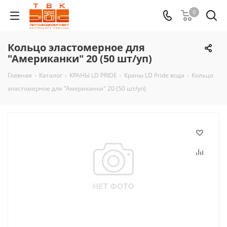
0
Кольцо эластомерное для
"Американки" 20 (50 шт/уп)
Главная
-
Каталог
-
КРАНЫ LD PRIDE
-
Краны LD Pride вода
-
Кольцо
эластомерное для "Американки" 20 (50 шт/уп)