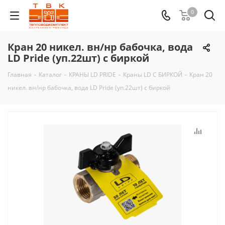
0
Кран 20 никел. вн/нр бабочка, вода
LD Pride (уп.22шт) с биркой
Главная
-
Каталог
-
КРАНЫ LD PRIDE
-
Краны LD С БИРКОЙ
-
Кран 20
никел. вн/нр бабочка, вода LD Pride (уп.22шт) с биркой