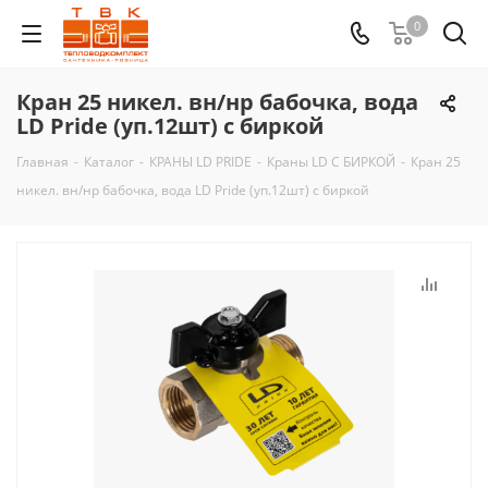
0
Кран 25 никел. вн/нр бабочка, вода
LD Pride (уп.12шт) с биркой
Главная
-
Каталог
-
КРАНЫ LD PRIDE
-
Краны LD С БИРКОЙ
-
Кран 25
никел. вн/нр бабочка, вода LD Pride (уп.12шт) с биркой