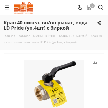
0
Кран 40 никел. вн/вн рычаг, вода
LD Pride (уп.4шт) с биркой
Главная
-
Каталог
-
КРАНЫ LD PRIDE
-
Краны LD С БИРКОЙ
-
Кран 40
никел. вн/вн рычаг, вода LD Pride (уп.4шт) с биркой