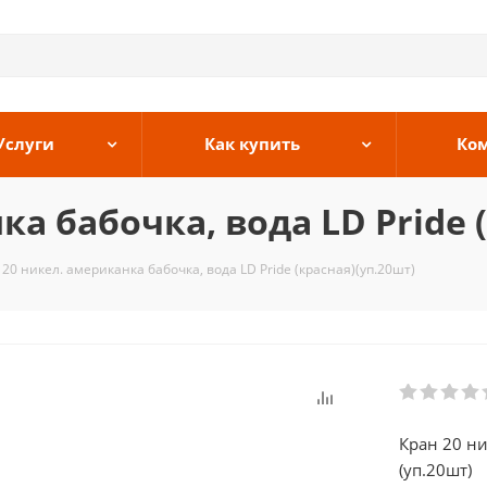
Услуги
Как купить
Ко
а бабочка, вода LD Pride 
 20 никел. американка бабочка, вода LD Pride (красная)(уп.20шт)
Кран 20 ни
(уп.20шт)