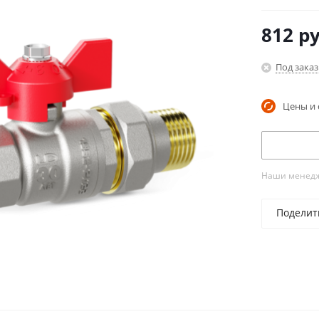
812
ру
Под заказ
Цены и 
Наши менедже
Поделит