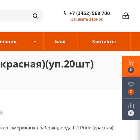
+7 (3452) 568 700
Заказать звонок
мпания
Блог
Контакты
(красная)(уп.20шт)
0
0
0
кел. американка бабочка, вода LD Pride (красная)