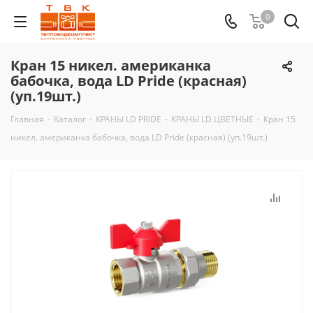
0
Кран 15 никел. американка
бабочка, вода LD Pride (красная)
(уп.19шт.)
Главная
-
Каталог
-
КРАНЫ LD PRIDE
-
КРАНЫ LD ЦВЕТНЫЕ
-
Кран 15
никел. американка бабочка, вода LD Pride (красная) (уп.19шт.)