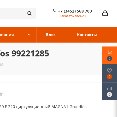
+7 (3452) 568 700
Заказать звонок
мпания
Блог
Контакты
os 99221285
0
285
0
0
120 F 220 циркуляционный MAGNA1 Grundfos