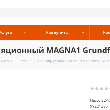
Услуги
Как купить
Ко
уляционный MAGNA1 Grundf
 насосы
-
Насос 32-120 F 220 циркуляционный MAGNA1 Grundfos 99221
Насос 32-
99221285