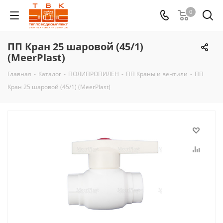
0
ПП Кран 25 шаровой (45/1)
(MeerPlast)
Главная
-
Каталог
-
ПОЛИПРОПИЛЕН
-
ПП Краны и вентили
-
ПП
Кран 25 шаровой (45/1) (MeerPlast)