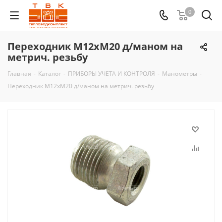
0
Переходник М12хМ20 д/маном на
метрич. резьбу
Главная
-
Каталог
-
ПРИБОРЫ УЧЕТА И КОНТРОЛЯ
-
Манометры
-
Переходник М12хМ20 д/маном на метрич. резьбу