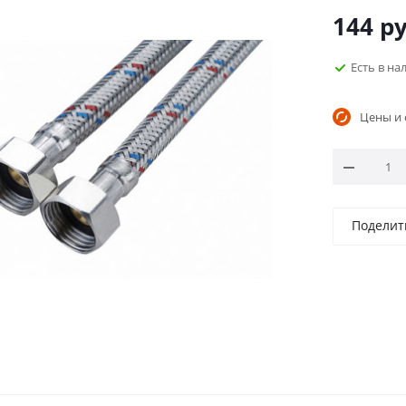
144
ру
Есть в н
Цены и 
Поделит