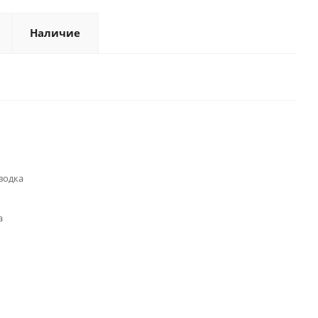
Наличие
водка
а