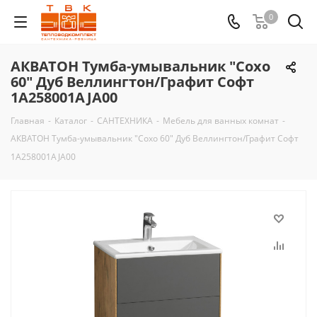
0
АКВАТОН Тумба-умывальник "Сохо
60" Дуб Веллингтон/Графит Софт
1A258001AJA00
Главная
-
Каталог
-
САНТЕХНИКА
-
Мебель для ванных комнат
-
АКВАТОН Тумба-умывальник "Сохо 60" Дуб Веллингтон/Графит Софт
1A258001AJA00