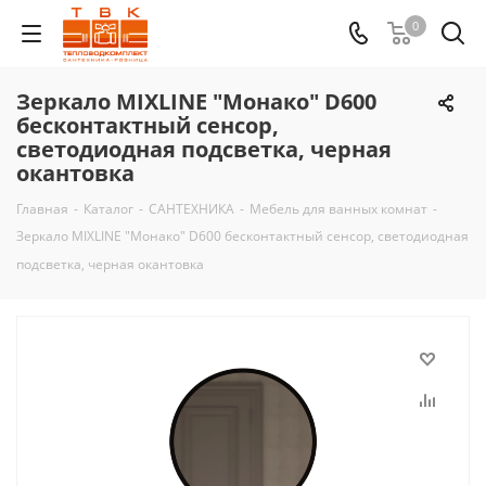
0
Зеркало MIXLINE "Монако" D600
бесконтактный сенсор,
светодиодная подсветка, черная
окантовка
Главная
-
Каталог
-
САНТЕХНИКА
-
Мебель для ванных комнат
-
Зеркало MIXLINE "Монако" D600 бесконтактный сенсор, светодиодная
подсветка, черная окантовка