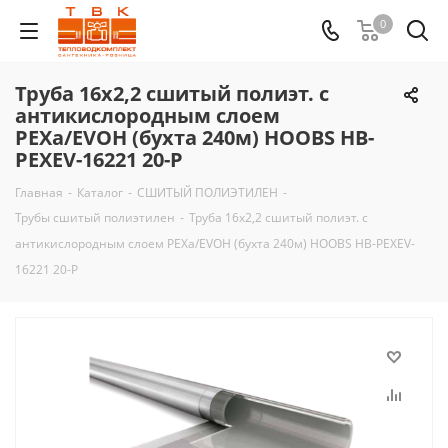
0
Труба 16х2,2 сшитый полиэт. с
антикислородным слоем
PEXa/EVOH (бухта 240м) HOOBS HB-
PEXEV-16221 20-P
Главная
-
Каталог
-
СШИТЫЙ ПОЛИЭТИЛЕН
-
Трубы сшитый полиэтилен
-
Труба 16х2,2 сшитый полиэт. с
антикислородным слоем PEXa/EVOH (бухта 240м) HOOBS HB-PEXEV-
16221 20-P