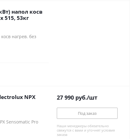
 кВт) напол косв
х 515, 53кг
 косв нагрев. без
ectrolux NPX
27 990
руб.
/шт
Под заказ
PX Sensomatic Pro
Наши менеджеры обязательно
свяжутся с вами и уточнят условия
заказа