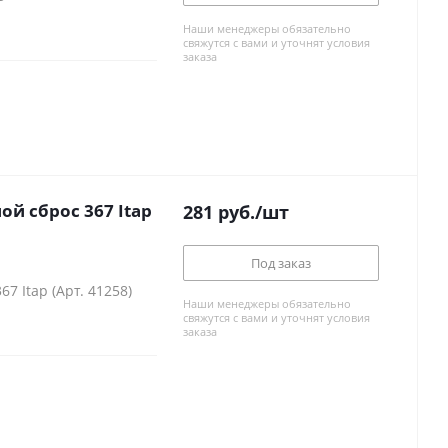
Наши менеджеры обязательно
свяжутся с вами и уточнят условия
заказа
ой сброс 367 Itap
281
руб.
/шт
Под заказ
7 Itap (Арт. 41258)
Наши менеджеры обязательно
свяжутся с вами и уточнят условия
заказа